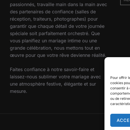
pour
passionnés, travaille main dans la main avec
des partenaires de confiance (salles de
réception, traiteurs, photographes) pour
garantir que chaque détail de votre journée
spéciale soit parfaitement orchestré. Que
vous planifiez un mariage intime ou une
grande célébration, nous mettons tout en
œuvre pour que votre rêve devienne réalité.
Faites confiance à notre savoir-faire et
laissez-nous sublimer votre mariage avec
Pour offrir 
cookies pour
une atmosphère festive, élégante et sur
consentir à 
mesure.
comportement
ou de retire
caractéristi
ACCE