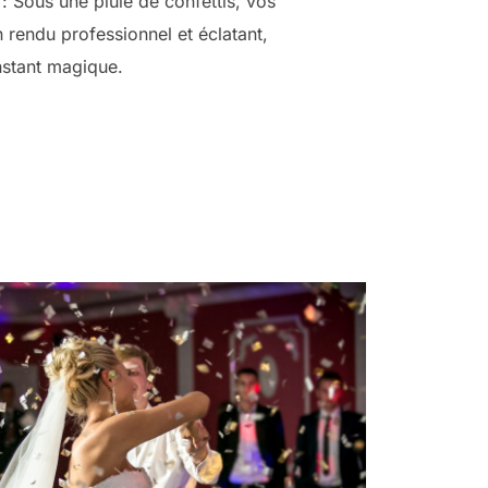
: Sous une pluie de confettis, vos
n rendu professionnel et éclatant,
instant magique.