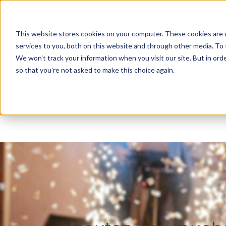
Aller
au
ACCUEIL
SERVICES
This website stores cookies on your computer. These cookies are 
contenu
services to you, both on this website and through other media. To 
We won't track your information when you visit our site. But in orde
so that you're not asked to make this choice again.