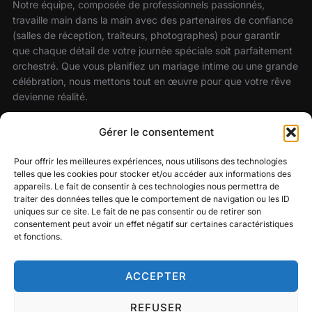
Notre équipe, composée de professionnels passionnés,
travaille main dans la main avec des partenaires de confiance
(salles de réception, traiteurs, photographes) pour garantir
que chaque détail de votre journée spéciale soit parfaitement
orchestré. Que vous planifiez un mariage intime ou une grande
célébration, nous mettons tout en œuvre pour que votre rêve
devienne réalité.
Faites confiance à notre savoir-faire et laissez-nous sublimer
Gérer le consentement
votre mariage avec une atmosphère festive, élégante et sur
mesure.
Pour offrir les meilleures expériences, nous utilisons des technologies
telles que les cookies pour stocker et/ou accéder aux informations des
appareils. Le fait de consentir à ces technologies nous permettra de
traiter des données telles que le comportement de navigation ou les ID
uniques sur ce site. Le fait de ne pas consentir ou de retirer son
RECHERCHER
consentement peut avoir un effet négatif sur certaines caractéristiques
et fonctions.
Recherche
RECHERCHER
pour :
ACCEPTER
REFUSER