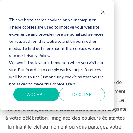
Aller
au
Rechercher :
PERM
This website stores cookies on your computer.
contenu
These cookies are used to improve your website
experience and provide more personalized services
FEUX D’ARTIFICES
to you, both on this website and through other
media. To find out more about the cookies we use,
see our Privacy Policy.
We won't track your information when you visit our
site. But in order to comply with your preferences,
we'll have to use just one tiny cookie so that you're
Transformez votre mariage en un véritable conte de
not asked to make this choice again.
fées avec un
feu d’artifice spectaculaire
, un moment
ACCEPT
DECLINE
magique qui marquera votre union pour toujours ! Le
feu d’artifice ajoute une touche inoubliable et élégante
à votre célébration. Imaginez des couleurs éclatantes
illuminant le ciel au moment où vous partagez votre