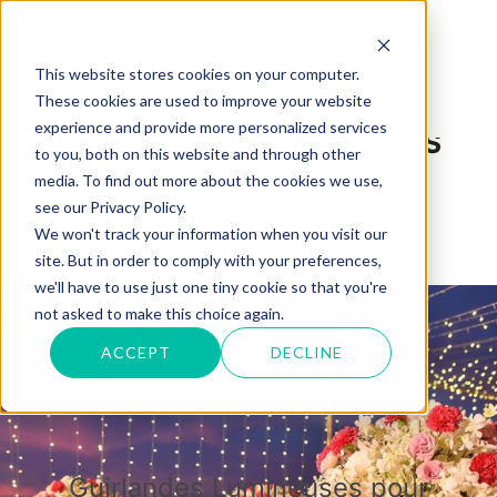
Aller
au
Rechercher :
PERM
This website stores cookies on your computer.
contenu
These cookies are used to improve your website
experience and provide more personalized services
GUIRLANDES LUMINEUSES
to you, both on this website and through other
media. To find out more about the cookies we use,
see our Privacy Policy.
We won't track your information when you visit our
site. But in order to comply with your preferences,
we'll have to use just one tiny cookie so that you're
not asked to make this choice again.
ACCEPT
DECLINE
Guirlandes Lumineuses pour