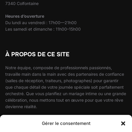
7340 Colfontaine
Heures d’ouverture
Du lundi au vendredi : 17h00—21h00
Les samedi et dimanche : 11h00–15h00
À PROPOS DE CE SITE
Notre équipe, composée de professionnels passionnés,
travaille main dans la main avec des partenaires de confiance
(salles de réception, traiteurs, photographes) pour garantir
que chaque détail de votre journée spéciale soit parfaitement
orchestré. Que vous planifiez un mariage intime ou une grande
célébration, nous mettons tout en œuvre pour que votre rêve
devienne réalité.
Faites confiance à notre savoir-faire et laissez-nous sublimer
Gérer le consentement
votre mariage avec une atmosphère festive, élégante et sur