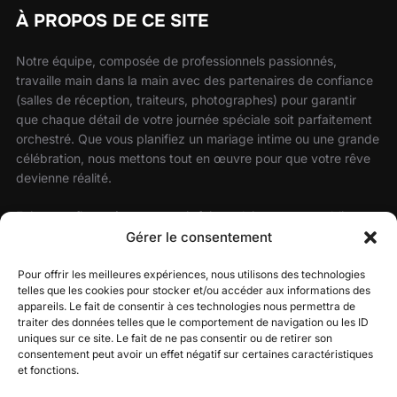
À PROPOS DE CE SITE
Notre équipe, composée de professionnels passionnés,
travaille main dans la main avec des partenaires de confiance
(salles de réception, traiteurs, photographes) pour garantir
que chaque détail de votre journée spéciale soit parfaitement
orchestré. Que vous planifiez un mariage intime ou une grande
célébration, nous mettons tout en œuvre pour que votre rêve
devienne réalité.
Faites confiance à notre savoir-faire et laissez-nous sublimer
votre mariage avec une atmosphère festive, élégante et sur
Gérer le consentement
mesure.
Pour offrir les meilleures expériences, nous utilisons des technologies
telles que les cookies pour stocker et/ou accéder aux informations des
appareils. Le fait de consentir à ces technologies nous permettra de
traiter des données telles que le comportement de navigation ou les ID
RECHERCHER
uniques sur ce site. Le fait de ne pas consentir ou de retirer son
consentement peut avoir un effet négatif sur certaines caractéristiques
Recherche
et fonctions.
RECHERCHER
pour :