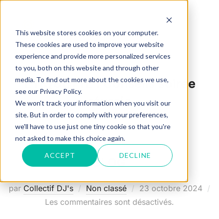
Aller
au
Rechercher :
PERM
This website stores cookies on your computer.
contenu
These cookies are used to improve your website
experience and provide more personalized services
to you, both on this website and through other
media. To find out more about the cookies we use,
ÉTIQUETTE :
Conseils soirée
see our Privacy Policy.
réussie
We won't track your information when you visit our
site. But in order to comply with your preferences,
we'll have to use just one tiny cookie so that you're
not asked to make this choice again.
ACCEPT
DECLINE
BLOG
Publié
par
Collectif DJ's
Non classé
23 octobre 2024
le
Les commentaires sont désactivés.