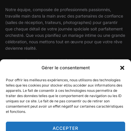
Notre équipe, composée de professionnels passionnés,
travaille main dans la main avec des partenaires de confiance
(salles de réception, traiteurs, photographes) pour garantir
que chaque détail de votre journée spéciale soit parfaitement
orchestré. Que vous planifiez un mariage intime ou une grande
célébration, nous mettons tout en œuvre pour que votre rêve
devienne réalité.
Faites confiance à notre savoir-faire et laissez-nous sublimer
votre mariage avec une atmosphère festive, élégante et sur
Gérer le consentement
mesure.
Pour offrir les meilleures expériences, nous utilisons des technologies
telles que les cookies pour stocker et/ou accéder aux informations des
appareils. Le fait de consentir à ces technologies nous permettra de
traiter des données telles que le comportement de navigation ou les ID
RECHERCHER
uniques sur ce site. Le fait de ne pas consentir ou de retirer son
consentement peut avoir un effet négatif sur certaines caractéristiques
Recherche
et fonctions.
RECHERCHER
pour :
ACCEPTER