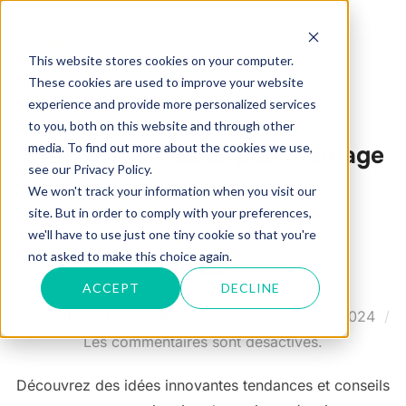
Aller
au
Rechercher :
PERM
This website stores cookies on your computer.
contenu
These cookies are used to improve your website
experience and provide more personalized services
to you, both on this website and through other
media. To find out more about the cookies we use,
ÉTIQUETTE :
Idées pour mariage
see our Privacy Policy.
We won't track your information when you visit our
site. But in order to comply with your preferences,
we'll have to use just one tiny cookie so that you're
not asked to make this choice again.
BLOG
ACCEPT
DECLINE
Publié
par
Collectif DJ's
Non classé
23 octobre 2024
le
Les commentaires sont désactivés.
Découvrez des idées innovantes tendances et conseils