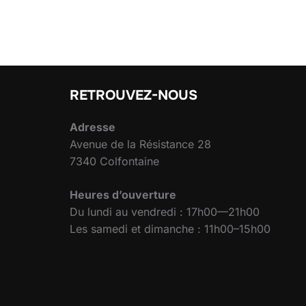
RETROUVEZ-NOUS
Adresse
Avenue de la Résistance 28
7340 Colfontaine
Heures d’ouverture
Du lundi au vendredi : 17h00—21h00
Les samedi et dimanche : 11h00–15h00