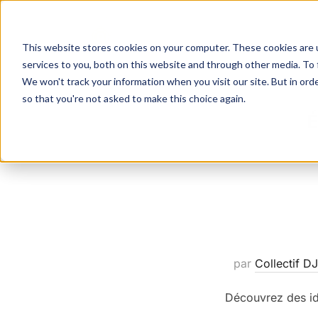
Aller
au
ACCUEIL
SERVICES
This website stores cookies on your computer. These cookies are 
contenu
services to you, both on this website and through other media. To 
We won't track your information when you visit our site. But in orde
so that you're not asked to make this choice again.
É
par
Collectif DJ
Découvrez des id