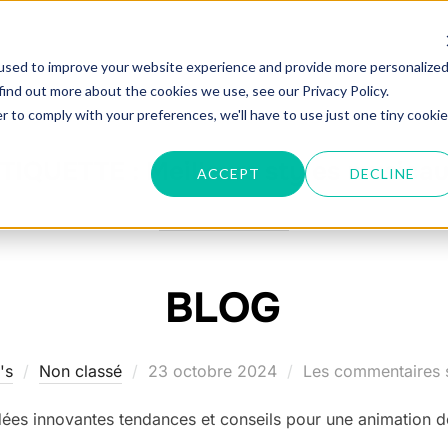
ANIMATIONS
OPTIONS
PARTENAIRES
used to improve your website experience and provide more personalize
RENDEZ-V
find out more about the cookies we use, see our Privacy Policy.
r to comply with your preferences, we'll have to use just one tiny cookie
TIQUETTE :
Meilleurs styles musica
ACCEPT
DECLINE
BLOG
Publié
's
Non classé
23 octobre 2024
Les commentaires s
le
ées innovantes tendances et conseils pour une animation d