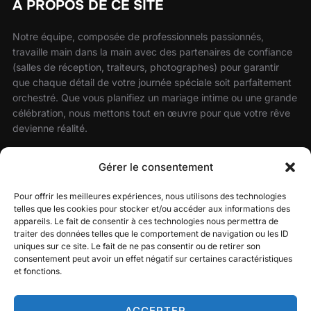
À PROPOS DE CE SITE
Notre équipe, composée de professionnels passionnés,
travaille main dans la main avec des partenaires de confiance
(salles de réception, traiteurs, photographes) pour garantir
que chaque détail de votre journée spéciale soit parfaitement
orchestré. Que vous planifiez un mariage intime ou une grande
célébration, nous mettons tout en œuvre pour que votre rêve
devienne réalité.
Faites confiance à notre savoir-faire et laissez-nous sublimer
Gérer le consentement
votre mariage avec une atmosphère festive, élégante et sur
mesure.
Pour offrir les meilleures expériences, nous utilisons des technologies
telles que les cookies pour stocker et/ou accéder aux informations des
appareils. Le fait de consentir à ces technologies nous permettra de
traiter des données telles que le comportement de navigation ou les ID
RECHERCHER
uniques sur ce site. Le fait de ne pas consentir ou de retirer son
consentement peut avoir un effet négatif sur certaines caractéristiques
et fonctions.
Recherche
RECHERCHER
pour :
ACCEPTER