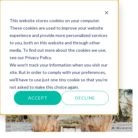
Aller
au
Rechercher :
PERM
This website stores cookies on your computer.
contenu
These cookies are used to improve your website
experience and provide more personalized services
to you, both on this website and through other
media. To find out more about the cookies we use,
ÉTIQUETTE :
micros
see our Privacy Policy.
We won't track your information when you visit our
site. But in order to comply with your preferences,
we'll have to use just one tiny cookie so that you're
not asked to make this choice again.
ACCEPT
DECLINE