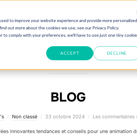
ANIMATIONS
OPTIONS
PARTENAIRES
used to improve your website experience and provide more personalize
RENDEZ-V
find out more about the cookies we use, see our Privacy Policy.
r to comply with your preferences, we'll have to use just one tiny cookie
ACCEPT
DECLINE
IQUETTE :
Sonorisation événementie
BLOG
Publié
's
Non classé
23 octobre 2024
Les commentaires s
le
ées innovantes tendances et conseils pour une animation d