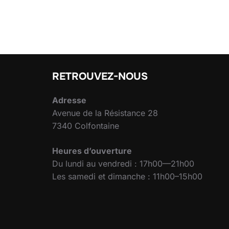
RETROUVEZ-NOUS
Adresse
Avenue de la Résistance 28
7340 Colfontaine
Heures d’ouverture
Du lundi au vendredi : 17h00—21h00
Les samedi et dimanche : 11h00–15h00