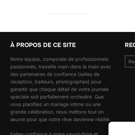
À PROPOS DE CE SITE
RE
Rec
Notre équipe, composée de professionnels
pour
passionnés, travaille main dans la main avec
des partenaires de confiance (salles de
réception, traiteurs, photographes) pour
garantir que chaque détail de votre journée
spéciale soit parfaitement orchestré. Que
vous planifiez un mariage intime ou une
grande célébration, nous mettons tout en
œuvre pour que votre rêve devienne réalité.
Faites confiance à notre savoir-faire et