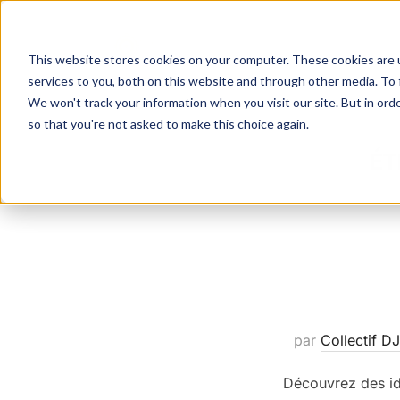
Aller
au
ACCUEIL
SERVICES
This website stores cookies on your computer. These cookies are 
contenu
services to you, both on this website and through other media. To 
We won't track your information when you visit our site. But in orde
so that you're not asked to make this choice again.
ÉT
par
Collectif DJ
Découvrez des id