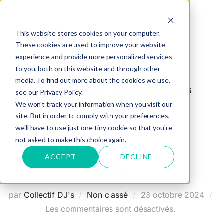
Aller
au
Rechercher :
PERM
This website stores cookies on your computer.
contenu
These cookies are used to improve your website
experience and provide more personalized services
to you, both on this website and through other
media. To find out more about the cookies we use,
ÉTIQUETTE :
Témoignages
see our Privacy Policy.
événements
We won't track your information when you visit our
site. But in order to comply with your preferences,
we'll have to use just one tiny cookie so that you're
not asked to make this choice again.
ACCEPT
DECLINE
BLOG
Publié
par
Collectif DJ's
Non classé
23 octobre 2024
le
Les commentaires sont désactivés.