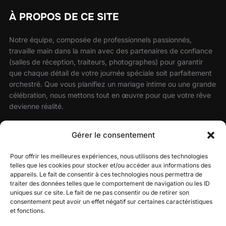
À PROPOS DE CE SITE
Notre équipe, composée de professionnels passionnés,
travaille main dans la main avec des partenaires de confiance
(salles de réception, traiteurs, photographes) pour garantir
que chaque détail de votre journée spéciale soit parfaitement
orchestré. Que vous planifiez un mariage intime ou une grande
célébration, nous mettons tout en œuvre pour que votre rêve
devienne réalité.
Faites confiance à notre savoir-faire et laissez-nous sublimer
Gérer le consentement
votre mariage avec une atmosphère festive, élégante et sur
mesure.
Pour offrir les meilleures expériences, nous utilisons des technologies
telles que les cookies pour stocker et/ou accéder aux informations des
appareils. Le fait de consentir à ces technologies nous permettra de
traiter des données telles que le comportement de navigation ou les ID
RECHERCHER
uniques sur ce site. Le fait de ne pas consentir ou de retirer son
consentement peut avoir un effet négatif sur certaines caractéristiques
et fonctions.
Recherche
RECHERCHER